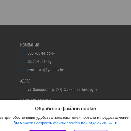
ООО «СВМ-Пром»
sklad-super.by
svm-prom@yandex.by
ул. Заводская, д. 29Д, Фаниполь, Беларусь
Обработка файлов cookie
Ольга,Светлана
s для обеспечения удобства пользователей портала и предоставления
Вы можете настроить файлы cookies или отключить их.